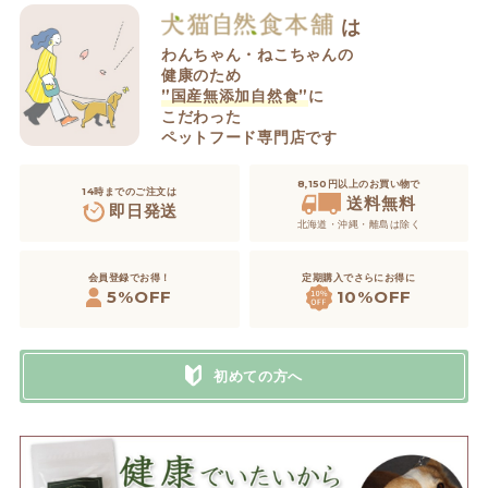
は
わんちゃん・ねこちゃんの
健康のため
”国産無添加自然食”
に
こだわった
ペットフード専門店です
8,150円以上のお買い物で
14時までのご注文は
送料無料
即日発送
北海道・沖縄・離島は除く
定期購入でさらにお得に
会員登録でお得！
5%OFF
10%OFF
初めての方へ