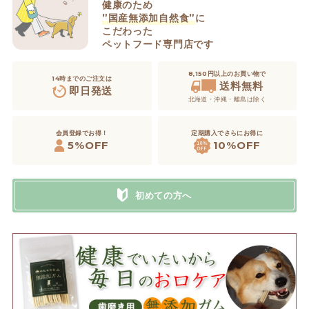
健康のため
”国産無添加自然食”
に
こだわった
ペットフード専門店です
8,150円以上のお買い物で
14時までのご注文は
送料無料
即日発送
北海道・沖縄・離島は除く
定期購入でさらにお得に
会員登録でお得！
5%OFF
10%OFF
初めての方へ