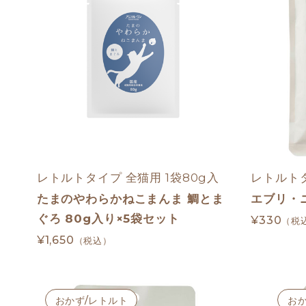
レトルトタイプ 全猫用 1袋80g入
レトルトタ
たまのやわらかねこまんま 鯛とま
エブリ・
ぐろ 80g入り×5袋セット
¥330
（税
¥1,650
（税込）
おかず/レトルト
お