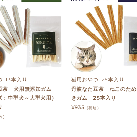
  13本入り
猫用おやつ  25本入り
豆茶 犬用無添加ガム
丹波なた豆茶 ねこのため
ズ：中型犬～大型犬用）
きガム 25本入り
り
¥935
（税込）
込）