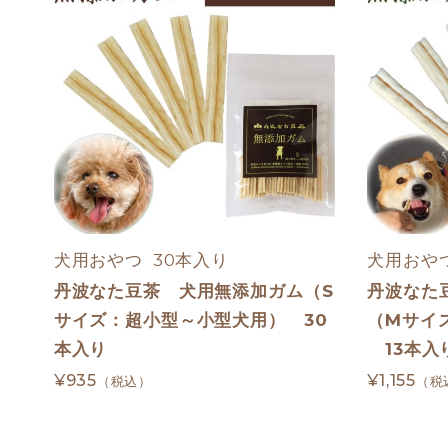
犬用おやつ  30本入り
犬用おやつ
丹波なた豆茶 犬用無添加ガム（S
丹波なた
サイズ：超小型～小型犬用） 30
（Mサイ
本入り
13本入
¥935
¥1,155
（税込）
（税