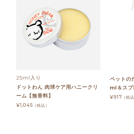
25ml入り
ペットのた
ドットわん 肉球ケア用ハニークリ
ml＆ス
ーム【無香料】
¥917
（税
¥1,045
（税込）