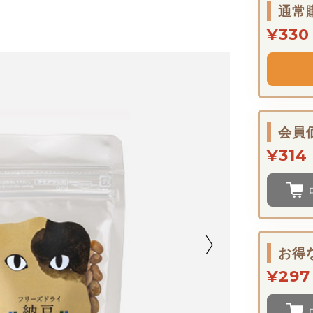
通常
¥330
会員
¥314
お得
¥297