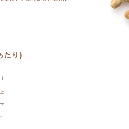
あたり)
以上
以上
以下
下