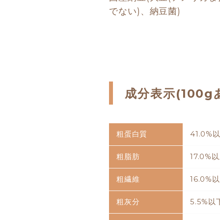
でない)、納豆菌)
成分表示(100g
粗蛋白質
41.0%
粗脂肪
17.0%
粗繊維
16.0%
粗灰分
5.5%以