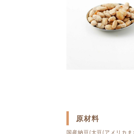
原材料
国産納豆(大豆(アメリカま