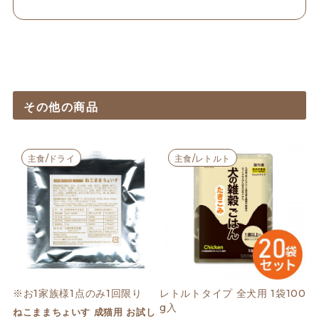
その他の商品
主食/ドライ
主食/レトルト
※お1家族様1点のみ1回限り
レトルトタイプ 全犬用 1袋100
g入
ねこままちょいす 成猫用 お試し