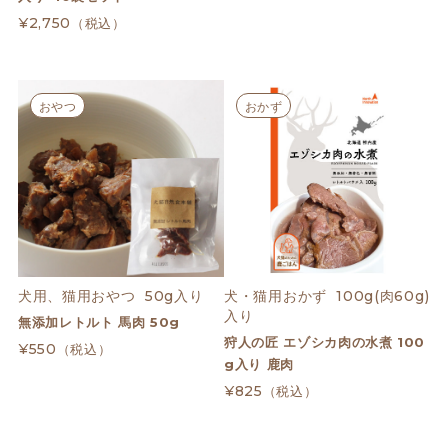
¥2,750
（税込）
おやつ
おかず
犬用、猫用おやつ  50g入り
犬・猫用おかず  100g(肉60g)
入り
無添加レトルト 馬肉 50g
狩人の匠 エゾシカ肉の水煮 100
¥550
（税込）
g入り 鹿肉
¥825
（税込）