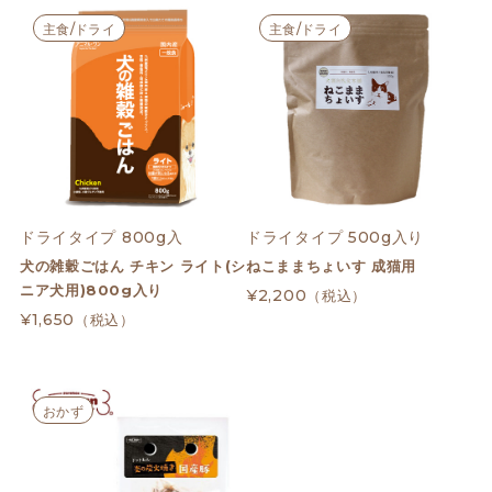
主食/ドライ
主食/ドライ
ドライタイプ 800g入
ドライタイプ 500g入り
犬の雑穀ごはん チキン ライト(シ
ねこままちょいす 成猫用
ニア犬用)800g入り
¥2,200
（税込）
¥1,650
（税込）
おかず