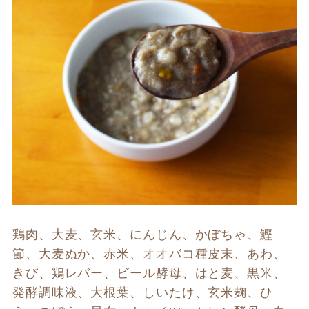
鶏肉、大麦、玄米、にんじん、かぼちゃ、鰹
節、大麦ぬか、赤米、オオバコ種皮末、あわ、
きび、鶏レバー、ビール酵母、はと麦、黒米、
発酵調味液、大根葉、しいたけ、玄米麹、ひ