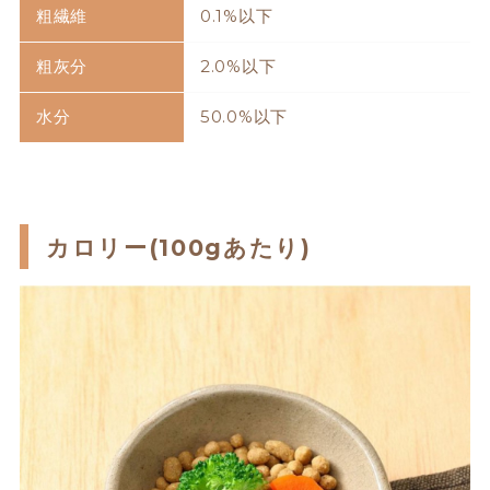
粗繊維
0.1%以下
粗灰分
2.0%以下
水分
50.0%以下
カロリー(100gあたり)