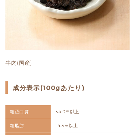
牛肉(国産)
成分表示(100gあたり)
粗蛋白質
34.0%以上
粗脂肪
14.5%以上