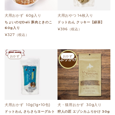
犬用おかず  60g入り
犬用おやつ 14枚入り
ちょいのせDeli 豚肉ときのこ
ドットわん クッキー【緑茶】
60g入り
¥396
（税込）
¥327
（税込）
おかず
おかず
犬用おかず  10g(1g×10包)
犬・猫用おかず  30g入り
ドットわん さらさらヨーグルト
狩人の匠 エゾシカふりかけ 30g