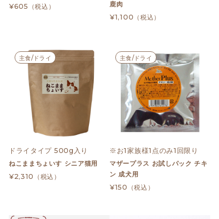
鹿肉
¥605
（税込）
¥1,100
（税込）
主食/ドライ
主食/ドライ
ドライタイプ 500g入り
※お1家族様1点のみ1回限り
ねこままちょいす シニア猫用
マザープラス お試しパック チキ
ン 成犬用
¥2,310
（税込）
¥150
（税込）