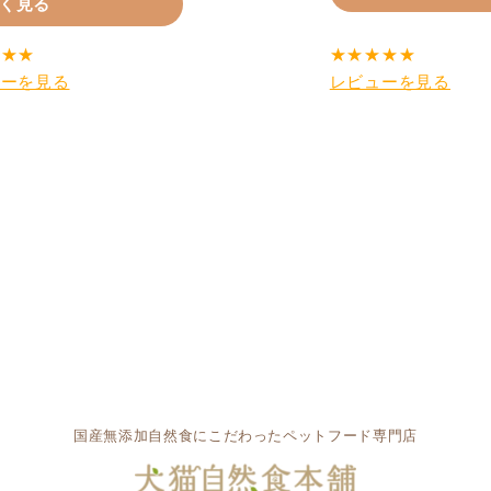
く見る
★
★
★
★
★
★
★
★
ューを見る
レビューを見る
国産無添加自然食にこだわったペットフード専門店