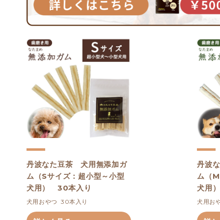
丹波なた豆茶 犬用無添加ガ
丹波
ム（Sサイズ：超小型～小型
ム（
犬用） 30本入り
犬用）
犬用おやつ  30本入り
犬用おや