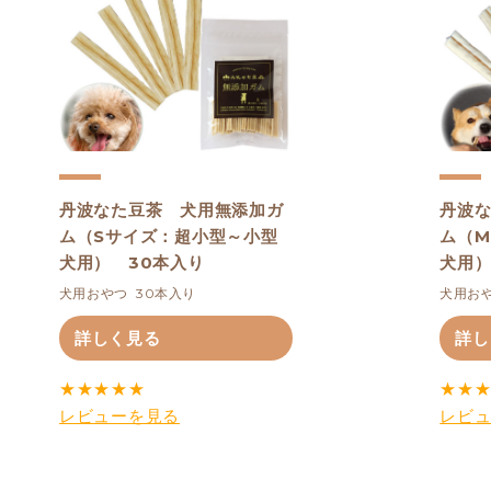
丹波なた豆茶 犬用無添加ガ
丹波
ム（Sサイズ：超小型～小型
ム（
犬用） 30本入り
犬用）
犬用おやつ  30本入り
犬用おや
詳しく見る
詳し
★
★
★
★
★
★
★
レビューを見る
レビ