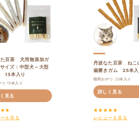
なた豆茶 犬用無添加ガ
丹波なた豆茶 ねこ
Mサイズ：中型犬～大型
歯磨きガム 25本
 13本入り
猫用おやつ  25本入り
つ  13本入り
詳しく見る
く見る
★
★
★
★
★
★
★
★
ューを見る
レビューを見る