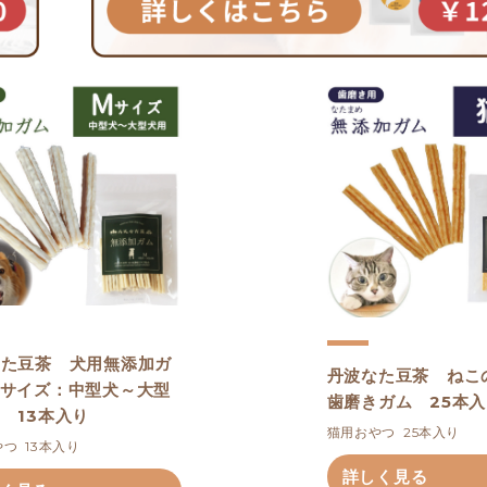
なた豆茶 犬用無添加ガ
丹波なた豆茶 ねこ
Mサイズ：中型犬～大型
歯磨きガム 25本
 13本入り
猫用おやつ  25本入り
つ  13本入り
詳しく見る