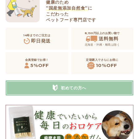
健康のため
”国産無添加自然食”
に
こだわった
ペットフード専門店です
8,150円以上のお買い物で
14時までのご注文は
送料無料
即日発送
北海道・沖縄・離島は除く
定期購入でさらにお得に
会員登録でお得！
5%OFF
10%OFF
初めての方へ