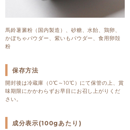
馬鈴薯澱粉（国内製造）、砂糖、水飴、鶏卵、
かぼちゃパウダー、紫いもパウダー、食用卵殻
粉
保存方法
開封後は冷蔵庫（0℃～10℃）にて保管の上、賞
味期限にかかわらずお早目にお召し上がりくだ
さい。
成分表示(100gあたり)