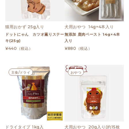
猫用おかず 25g入り
犬用おやつ  14g×4本入り
ドットにゃん カツオ薫りステー
無添加 鹿肉ペースト 14g×4本
キ(25g)
入り
¥440
¥880
（税込）
（税込）
主食/ドライ
おやつ
ドライタイプ 1kg入
犬用おやつ  20g入り(約15枚