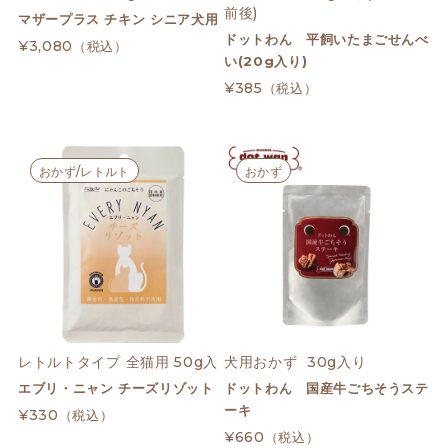
前後)
マザープラス チキン シニア犬用
ドットわん 平飼いたまごせんべ
¥3,080
（税込）
い(20g入り)
¥385
（税込）
おかず/レトルト
おかず
レトルトタイプ 全猫用 50g入
犬用おかず  30g入り
エブリ・ニャン チーズリゾット
ドットわん 国産牛ごちそうステ
ーキ
¥330
（税込）
¥660
（税込）