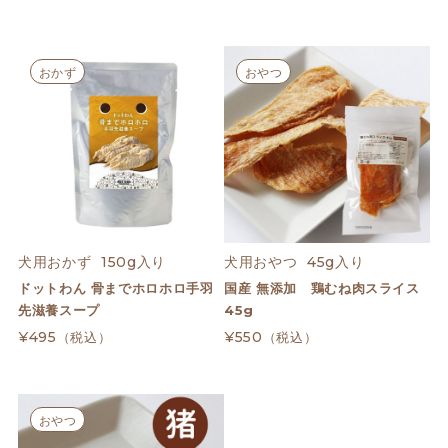
おかず
おやつ
犬用おかず  150g入り
犬用おやつ  45g入り
ドットわん 骨までホロホロ手羽
国産 無添加 鶏むね肉スライス
先滋養スープ
45g
¥495
¥550
（税込）
（税込）
おやつ