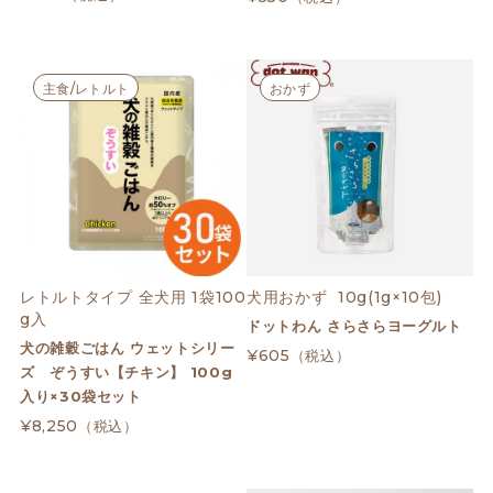
主食/レトルト
おかず
レトルトタイプ 全犬用 1袋100
犬用おかず  10g(1g×10包)
g入
ドットわん さらさらヨーグルト
犬の雑穀ごはん ウェットシリー
¥605
（税込）
ズ ぞうすい【チキン】 100g
入り×30袋セット
¥8,250
（税込）