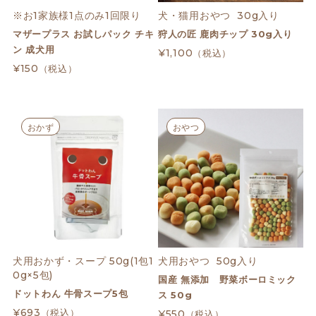
※お1家族様1点のみ1回限り
犬・猫用おやつ  30g入り
マザープラス お試しパック チキ
狩人の匠 鹿肉チップ 30g入り
ン 成犬用
¥1,100
（税込）
¥150
（税込）
おかず
おやつ
犬用おかず・スープ 50g(1包1
犬用おやつ  50g入り
0g×5包)
国産 無添加 野菜ボーロミック
ドットわん 牛骨スープ5包
ス 50g
¥693
（税込）
¥550
（税込）