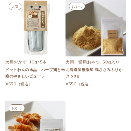
人気
おやつ
犬用おかず  10g×5本
犬用、猫用おやつ  50g入り
ドットわんの逸品 ハーブ鶏と米
北海道産無添加 鶏ささみふりか
粉のやさしいピューレ
け 50g
¥550
¥550
（税込）
（税込）
おやつ