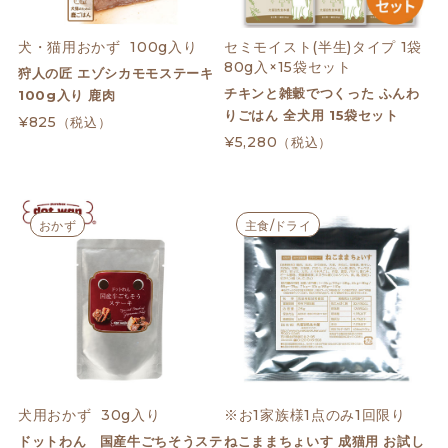
犬・猫用おかず  100g入り
セミモイスト(半生)タイプ 1袋
80g入×15袋セット
狩人の匠 エゾシカモモステーキ
チキンと雑穀でつくった ふんわ
100g入り 鹿肉
りごはん 全犬用 15袋セット
¥825
（税込）
¥5,280
（税込）
おかず
主食/ドライ
犬用おかず  30g入り
※お1家族様1点のみ1回限り
ドットわん 国産牛ごちそうステ
ねこままちょいす 成猫用 お試し