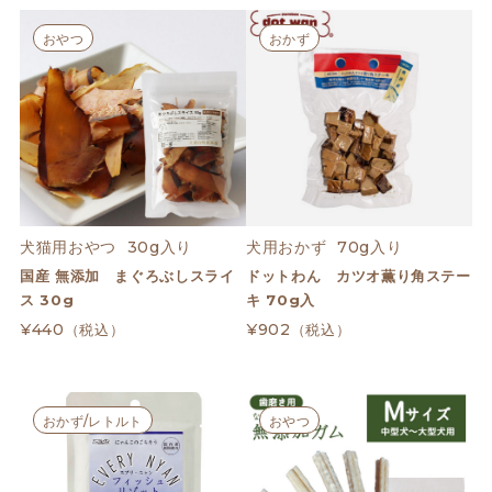
おやつ
おかず
犬猫用おやつ  30g入り
犬用おかず  70g入り
国産 無添加 まぐろぶしスライ
ドットわん カツオ薫り角ステー
ス 30g
キ 70g入
¥440
¥902
（税込）
（税込）
おかず/レトルト
おやつ