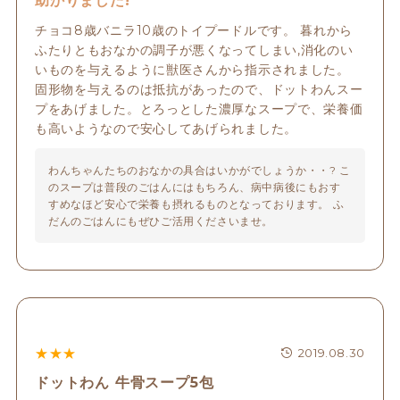
助かりました!
チョコ8歳バニラ10歳のトイプードルです。 暮れから
ふたりともおなかの調子が悪くなってしまい,消化のい
いものを与えるように獣医さんから指示されました。 
固形物を与えるのは抵抗があったので、ドットわんスー
プをあげました。とろっとした濃厚なスープで、栄養価
も高いようなので安心してあげられました。
わんちゃんたちのおなかの具合はいかがでしょうか・・? こ
のスープは普段のごはんにはもちろん、病中病後にもおす
すめなほど安心で栄養も摂れるものとなっております。 ふ
だんのごはんにもぜひご活用くださいませ。
★
★
★
2019.08.30
ドットわん 牛骨スープ5包