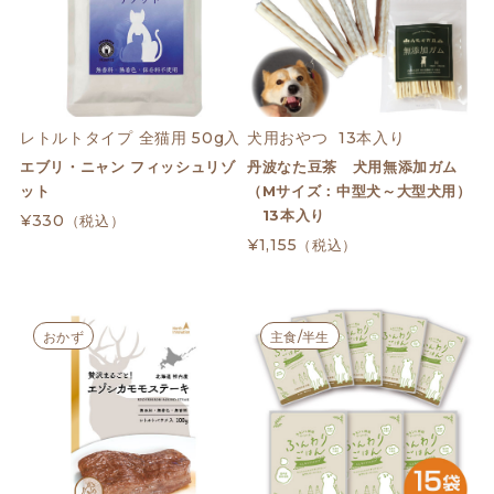
レトルトタイプ 全猫用 50g入
犬用おやつ  13本入り
エブリ・ニャン フィッシュリゾ
丹波なた豆茶 犬用無添加ガム
ット
（Mサイズ：中型犬～大型犬用）
13本入り
¥330
（税込）
¥1,155
（税込）
おかず
主食/半生