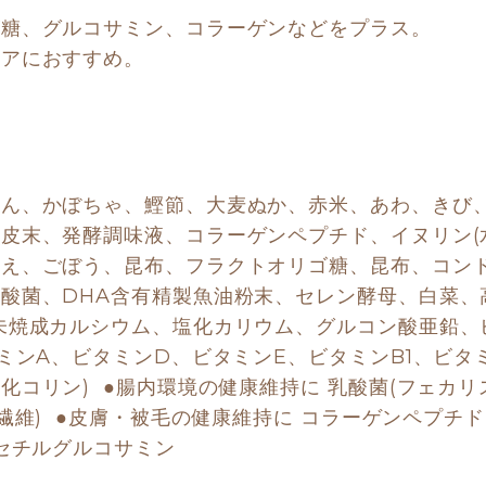
ゴ糖、グルコサミン、コラーゲンなどをプラス。
ケアにおすすめ。
じん、かぼちゃ、鰹節、大麦ぬか、赤米、あわ、きび
皮末、発酵調味液、コラーゲンペプチド、イヌリン(
え、ごぼう、昆布、フラクトオリゴ糖、昆布、コンド
酸菌、DHA含有精製魚油粉末、セレン酵母、白菜、
未焼成カルシウム、塩化カリウム、グルコン酸亜鉛、
ミンA、ビタミンD、ビタミンE、ビタミンB1、ビタミ
コリン)  ●腸内環境の健康維持に 乳酸菌(フェカリ
繊維)  ●皮膚・被毛の健康維持に コラーゲンペプチド
アセチルグルコサミン