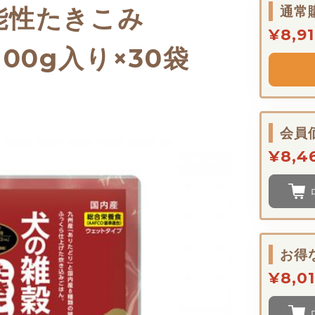
能性たきこみ
通常
¥8,9
00g入り×30袋
会員
¥8,4
お得
¥8,0