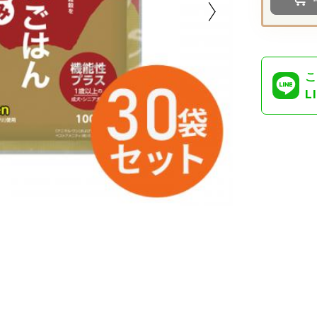
こ
L
点