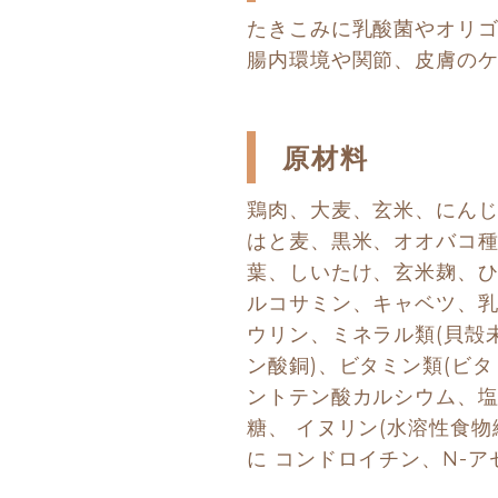
たきこみに乳酸菌やオリ
腸内環境や関節、皮膚の
原材料
鶏肉、大麦、玄米、にん
はと麦、黒米、オオバコ種
葉、しいたけ、玄米麹、ひ
ルコサミン、キャベツ、乳
ウリン、ミネラル類(貝殻
ン酸銅)、ビタミン類(ビタ
ントテン酸カルシウム、塩化
糖、 イヌリン(水溶性食物
に コンドロイチン、N-